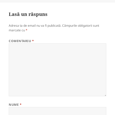
b
A
e
o
p
a
Lasă un răspuns
o
p
z
Adresa ta de email nu va fi publicată.
Câmpurile obligatorii sunt
k
ă
marcate cu
*
COMENTARIU
*
NUME
*