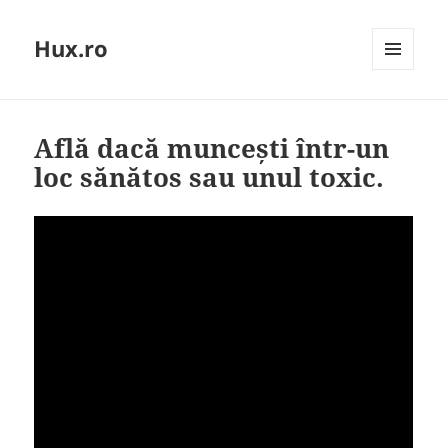
Hux.ro
MENIU
ȘI
WIDGET-
URI
Află dacă muncești într-un
loc sănătos sau unul toxic.