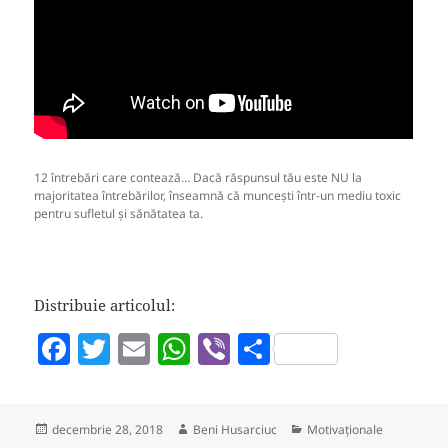
12 întrebări care contează… Dacă răspunsul tău este NU la
majoritatea întrebărilor, înseamnă că muncești într-un mediu toxic
pentru sufletul și sănătatea ta.
Distribuie articolul:
F
T
E
W
Vi
P
a
w
m
h
b
a
c
itt
ai
at
er
rt
Publicat
Autor
Categorii
decembrie 28, 2018
Beni Husarciuc
Motivaționale
e
er
l
s
aj
pe