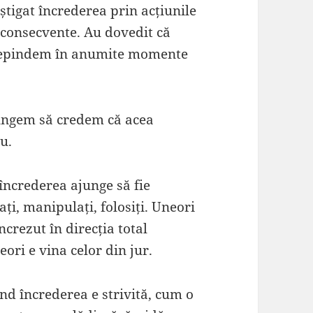
tigat încrederea prin acțiunile
t consecvente. Au dovedit că
depindem în anumite momente
ungem să credem că acea
u.
încrederea ajunge să fie
i, manipulați, folosiți. Uneori
crezut în direcția total
eori e vina celor din jur.
nd încrederea e strivită, cum o