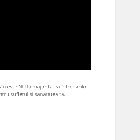
u este NU la majoritatea întrebărilor,
ru sufletul și sănătatea ta.