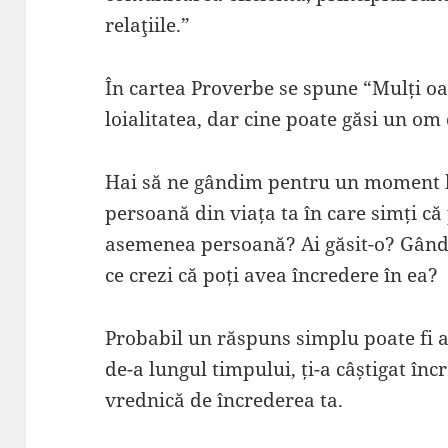
relaţiile.”
În cartea Proverbe se spune “Mulți o
loialitatea, dar cine poate găsi un o
Hai să ne gândim pentru un moment la
persoană din viața ta în care simți că
asemenea persoană? Ai găsit-o? Gânde
ce crezi că poți avea încredere în ea?
Probabil un răspuns simplu poate fi a
de-a lungul timpului, ți-a câștigat în
vrednică de încrederea ta.