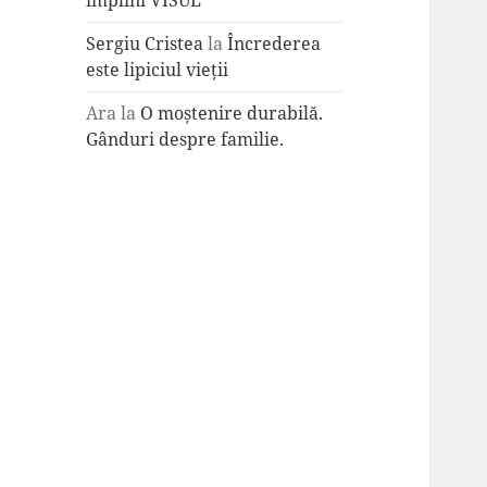
împlini VISUL
Sergiu Cristea
la
Încrederea
este lipiciul vieții
Ara
la
O moștenire durabilă.
Gânduri despre familie.