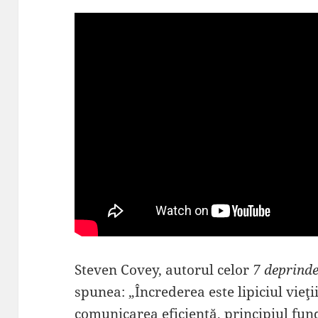
Steven Covey, autorul celor
7 deprinde
spunea: „Încrederea este lipiciul vieţii
comunicarea eficientă, principiul fun