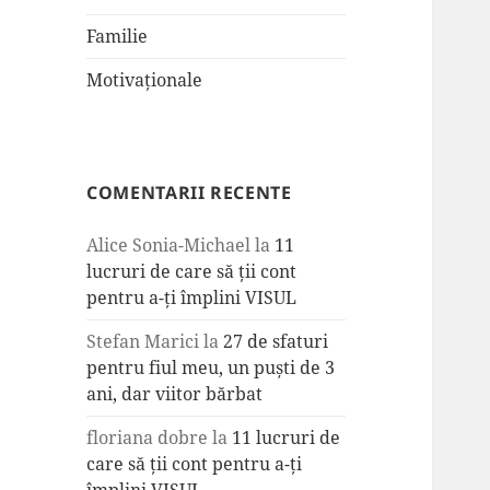
Familie
Motivaționale
COMENTARII RECENTE
Alice Sonia-Michael
la
11
lucruri de care să ții cont
pentru a-ți împlini VISUL
Stefan Marici
la
27 de sfaturi
pentru fiul meu, un puști de 3
ani, dar viitor bărbat
floriana dobre
la
11 lucruri de
care să ții cont pentru a-ți