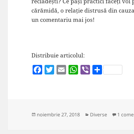
reclădești? Ce pași practici faceți voi
cărămidă, o relație distrusă din cauz
un comentariu mai jos!
Distribuie articolul:
F
T
E
W
Vi
P
a
w
m
h
b
a
c
itt
ai
at
er
rt
e
er
l
s
aj
b
A
e
o
p
a
Publicat
Categorii
noiembrie 27, 2018
Diverse
1 come
pe
o
p
z