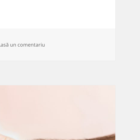
la Află dacă muncești într-un loc sănătos
Lasă un comentariu