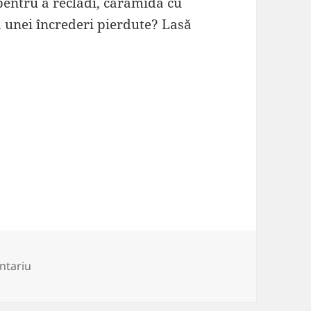
 pentru a reclădi, cărămidă cu
a unei încrederi pierdute? Lasă
la Încrederea este lipiciul vieții
ntariu