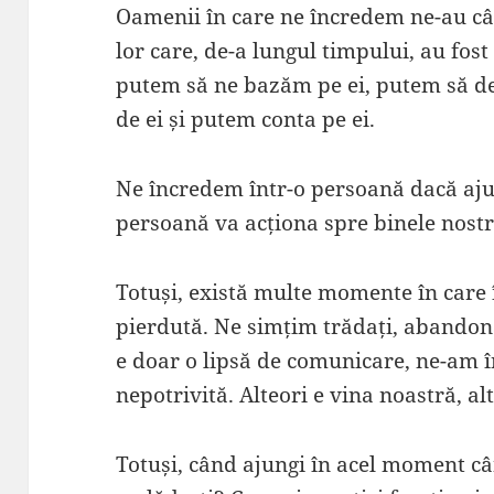
Oamenii în care ne încredem ne-au câș
lor care, de-a lungul timpului, au fos
putem să ne bazăm pe ei, putem să 
de ei și putem conta pe ei.
Ne încredem într-o persoană dacă aj
persoană va acționa spre binele nostr
Totuși, există multe momente în care 
pierdută. Ne simțim trădați, abandonaț
e doar o lipsă de comunicare, ne-am în
nepotrivită. Alteori e vina noastră, alt
Totuși, când ajungi în acel moment câ