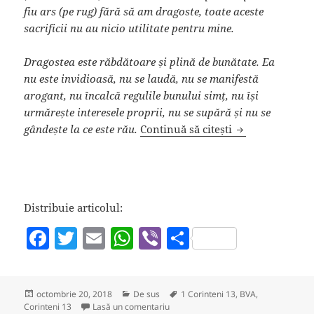
fiu ars (pe rug) fără să am dragoste, toate aceste
sacrificii nu au nicio utilitate pentru mine.
Dragostea este răbdătoare și plină de bunătate. Ea
nu este invidioasă, nu se laudă, nu se manifestă
arogant, nu încalcă regulile bunului simț, nu își
urmărește interesele proprii, nu se supără și nu se
1 Corinteni 13 
gândește la ce este rău.
Continuă să citești
Distribuie articolul:
F
T
E
W
Vi
P
a
w
m
h
b
a
c
itt
ai
at
er
rt
Publicat
Categorii
Etichete
octombrie 20, 2018
De sus
1 Corinteni 13
,
BVA
,
e
er
l
s
aj
pe
la 1 Corinteni 13 (versiunea actualiz
Corinteni 13
Lasă un comentariu