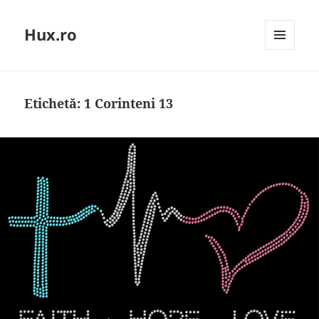
Hux.ro
MENIU
ȘI
WIDGET-
URI
Etichetă:
1 Corinteni 13