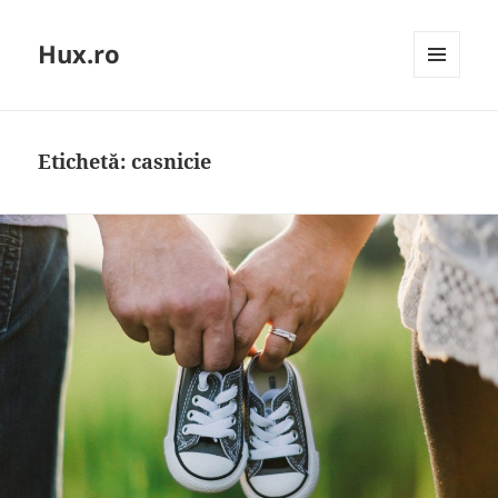
Hux.ro
MENIU
ȘI
WIDGET-
URI
Etichetă:
casnicie