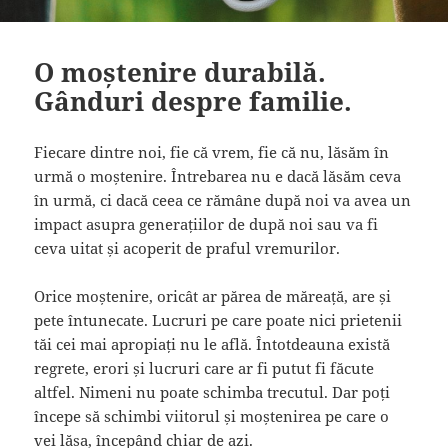
O moștenire durabilă.
Gânduri despre familie.
Fiecare dintre noi, fie că vrem, fie că nu, lăsăm în
urmă o moștenire. Întrebarea nu e dacă lăsăm ceva
în urmă, ci dacă ceea ce rămâne după noi va avea un
impact asupra generațiilor de după noi sau va fi
ceva uitat și acoperit de praful vremurilor.
Orice moștenire, oricât ar părea de măreață, are și
pete întunecate. Lucruri pe care poate nici prietenii
tăi cei mai apropiați nu le află. Întotdeauna există
regrete, erori și lucruri care ar fi putut fi făcute
altfel. Nimeni nu poate schimba trecutul. Dar poți
începe să schimbi viitorul și moștenirea pe care o
vei lăsa, începând chiar de azi.