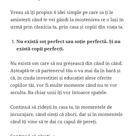
Vreau să îți propun 6 idei simple pe care sa ți le
amintești când te vei gândi la moștenirea ce o lași în
urmă prin căsnicia ta, prin casa și copiii din viața ta.
Nu există soț perfect sau soție perfectă. Și nu
există copii perfecți.
Nu există om care să nu greșească din când în când.
Așteaptă-te că partenerul tău o va mai da în bară și
că, în ciuda investiției și educației alese oferite
copiilor tăi, vor fi multe momente când nu te vor
asculta. Ba chiar unii îți vor întoarce spatele.
Continuă să zidești în casa ta, în momentele de
încurajare, când simți că zbori, dar și în momentele
când îți vine să te dai cu capul de pereți.
O moștenire durabilă. Gânduri despre 
Continuă să citești