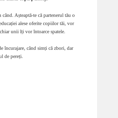
 când. Așteaptă-te că partenerul tău o
educației alese oferite copiilor tăi, vor
iar unii îți vor întoarce spatele.
e încurajare, când simți că zbori, dar
l de pereți.
duri despre familie.