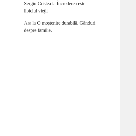
Sergiu Cristea
la
Încrederea este
lipiciul vieții
Ara
la
O moștenire durabilă. Gânduri
despre familie.