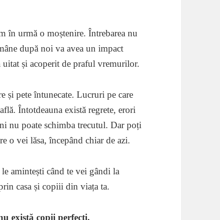
săm în urmă o moștenire. Întrebarea nu
rămâne după noi va avea un impact
 uitat și acoperit de praful vremurilor.
re și pete întunecate. Lucruri pe care
 află. Întotdeauna există regrete, erori
imeni nu poate schimba trecutul. Dar poți
re o vei lăsa, începând chiar de azi.
 le amintești când te vei gândi la
rin casa și copiii din viața ta.
nu există copii perfecți.