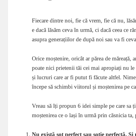
Fiecare dintre noi, fie că vrem, fie că nu, lă
e dacă lăsăm ceva în urmă, ci dacă ceea ce 
asupra generațiilor de după noi sau va fi ceva
Orice moștenire, oricât ar părea de măreață, a
poate nici prietenii tăi cei mai apropiați nu le
și lucruri care ar fi putut fi făcute altfel. N
începe să schimbi viitorul și moștenirea pe ca
Vreau să îți propun 6 idei simple pe care sa ți
moștenirea ce o lași în urmă prin căsnicia ta, p
Nu există soț perfect sau soție perfectă. Și 