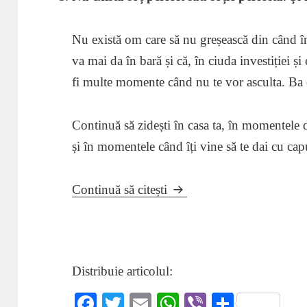
Nu există om care să nu greșească din când în
va mai da în bară și că, în ciuda investiției și 
fi multe momente când nu te vor asculta. Ba ch
Continuă să zidești în casa ta, în momentele d
și în momentele când îți vine să te dai cu capu
O moștenire durabilă. Gân
Continuă să citești
Distribuie articolul:
Fa
T
E
W
Vi
Pa